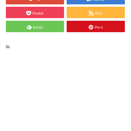
Pocket
RSS
feedly
Pin it