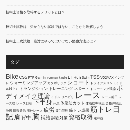
技術士資格を取得するメリットとは？
技術士試験は「受からない試験ではない」ことから理解しよう
技術士二次試験、絶対にやってはいけない勉強方法とは？
タグ
Bike
TSS
CSS
LT
Run
FTP
Garmin
Ironman
kindle
Swim
VO2MAX
インプ
ショート
ウォーミングアップ
レ
カタボリック
トライアスロン（ミド
ボ
トランジション
トレーニングレポート
ル以上）
トレーニング理論
レース
ディメイク理論
ミドル
リハビリ
レース前日
レ
下半身
体脂肪カット
ース後
レース日朝
休息
体脂肪率検証
合格体験記
筋トレ日
疲労
筋トレ成果
地脚
情報発信
海外レース
疲労管理
胸
記
肩
資格取得
背中
補給
試験対策
違和感