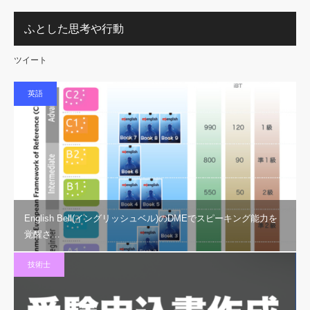
ふとした思考や行動
ツイート
英語
English Bell(イングリッシュベル)のDMEでスピーキング能力を
覚醒さ…
技術士