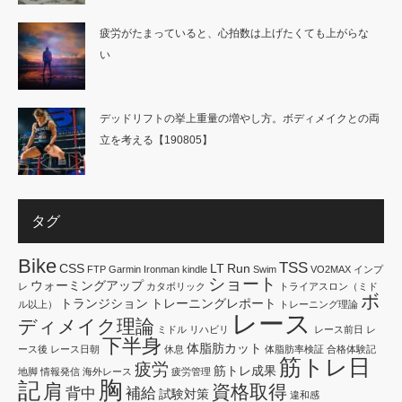
疲労がたまっていると、心拍数は上げたくても上がらな
い
デッドリフトの挙上重量の増やし方。ボディメイクとの両
立を考える【190805】
タグ
Bike
TSS
CSS
LT
Run
FTP
Garmin
Ironman
kindle
Swim
VO2MAX
インプ
ショート
ウォーミングアップ
レ
カタボリック
トライアスロン（ミド
ボ
トランジション
トレーニングレポート
ル以上）
トレーニング理論
レース
ディメイク理論
ミドル
リハビリ
レース前日
レ
下半身
体脂肪カット
ース後
レース日朝
休息
体脂肪率検証
合格体験記
筋トレ日
疲労
筋トレ成果
地脚
情報発信
海外レース
疲労管理
胸
記
肩
資格取得
背中
補給
試験対策
違和感