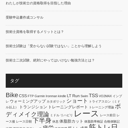
わたしが技術士の資格取得を目指した理由
受験申込書作成コンサル
技術士資格を取得するメリットとは？
技術士試験は「受からない試験ではない」ことから理解しよう
技術士二次試験、絶対にやってはいけない勉強方法とは？
タグ
Bike
TSS
CSS
LT
Run
FTP
Garmin
Ironman
kindle
Swim
VO2MAX
インプ
ショート
ウォーミングアップ
レ
カタボリック
トライアスロン（ミド
ボ
トランジション
トレーニングレポート
ル以上）
トレーニング理論
レース
ディメイク理論
ミドル
リハビリ
レース前日
レ
下半身
体脂肪カット
ース後
レース日朝
休息
体脂肪率検証
合格体験記
筋トレ日
疲労