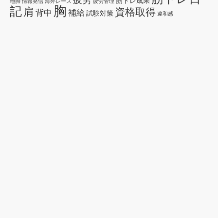
筋トレ成果
地脚
情報発信
海外レース
疲労管理
胸
記
肩
資格取得
背中
補給
試験対策
違和感