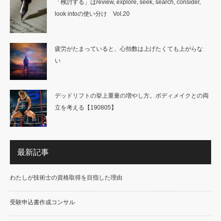
「検討する」はreview, explore, seek, search, consider,
look intoの使い分け Vol.20
疲労がたまっていると、心拍数は上げたくても上がらな
い
デッドリフトの挙上重量の増やし方。ボディメイクとの両
立を考える【190805】
最新記事
わたしが技術士の資格取得を目指した理由
受験申込書作成コンサル