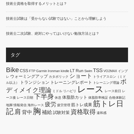
技術士資格を取得するメリットとは？
技術士試験は「受からない試験ではない」ことから理解しよう
技術士二次試験、絶対にやってはいけない勉強方法とは？
タグ
Bike
TSS
CSS
LT
Run
FTP
Garmin
Ironman
kindle
Swim
VO2MAX
インプ
ショート
ウォーミングアップ
レ
カタボリック
トライアスロン（ミド
ボ
トランジション
トレーニングレポート
ル以上）
トレーニング理論
レース
ディメイク理論
ミドル
リハビリ
レース前日
レ
下半身
体脂肪カット
ース後
レース日朝
休息
体脂肪率検証
合格体験記
筋トレ日
疲労
筋トレ成果
地脚
情報発信
海外レース
疲労管理
胸
記
肩
資格取得
背中
補給
試験対策
違和感