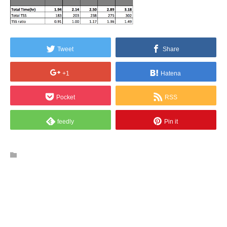
Tweet
Share
+1
Hatena
Pocket
RSS
feedly
Pin it