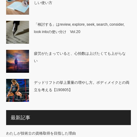
しい使い方
「検討する」はreview, explore, seek, search, consider,
look intoの使い分け Vol.20
疲労がたまっていると、心拍数は上げたくても上がらな
い
デッドリフトの挙上重量の増やし方。ボディメイクとの両
立を考える【190805】
最新記事
わたしが技術士の資格取得を目指した理由