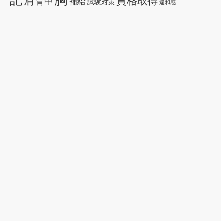
胸
記
肩
資格取得
背中
補給
試験対策
違和感