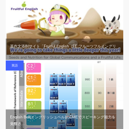
英作文添削サイト「Fruitful English（FE:フルーツフルイングリ
ッ…
英語
English Bell(イングリッシュベル)のDMEでスピーキング能力を
覚醒さ…