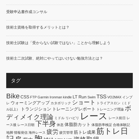
受験申込書作成コンサル
技術士資格を取得するメリットとは？
技術士試験は「受からない試験ではない」ことから理解しよう
技術士二次試験、絶対にやってはいけない勉強方法とは？
タグ
Bike
TSS
CSS
LT
Run
FTP
Garmin
Ironman
kindle
Swim
VO2MAX
インプ
ショート
ウォーミングアップ
レ
カタボリック
トライアスロン（ミド
ボ
トランジション
トレーニングレポート
ル以上）
トレーニング理論
レース
ディメイク理論
ミドル
リハビリ
レース前日
レ
下半身
体脂肪カット
ース後
レース日朝
休息
体脂肪率検証
合格体験記
筋トレ日
疲労
筋トレ成果
地脚
情報発信
海外レース
疲労管理