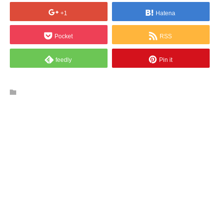
+1
Hatena
Pocket
RSS
feedly
Pin it