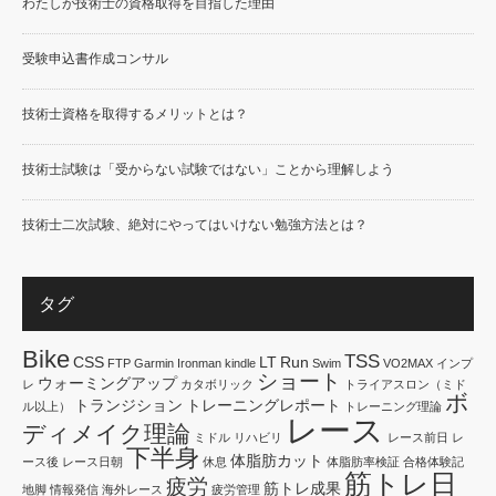
わたしが技術士の資格取得を目指した理由
受験申込書作成コンサル
技術士資格を取得するメリットとは？
技術士試験は「受からない試験ではない」ことから理解しよう
技術士二次試験、絶対にやってはいけない勉強方法とは？
タグ
Bike
TSS
CSS
LT
Run
FTP
Garmin
Ironman
kindle
Swim
VO2MAX
インプ
ショート
ウォーミングアップ
レ
カタボリック
トライアスロン（ミド
ボ
トランジション
トレーニングレポート
ル以上）
トレーニング理論
レース
ディメイク理論
ミドル
リハビリ
レース前日
レ
下半身
体脂肪カット
ース後
レース日朝
休息
体脂肪率検証
合格体験記
筋トレ日
疲労
筋トレ成果
地脚
情報発信
海外レース
疲労管理