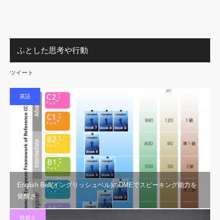
ふとした思考や行動
ツイート
英語
English Bell(イングリッシュベル)のDMEでスピーキング能力を
覚醒さ…
技術士