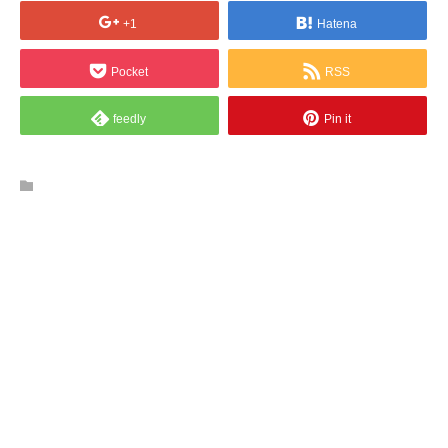
+1
Hatena
Pocket
RSS
feedly
Pin it