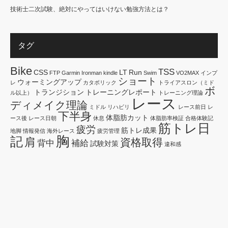
技術士二次試験、絶対にやってはいけない勉強方法とは？
タグ
Bike
TSS
CSS
LT
Run
FTP
Garmin
Ironman
kindle
Swim
VO2MAX
インプ
ショート
ウォーミングアップ
レ
カタボリック
トライアスロン（ミド
ボ
トランジション
トレーニングレポート
ル以上）
トレーニング理論
レース
ディメイク理論
ミドル
リハビリ
レース前日
レ
下半身
体脂肪カット
ース後
レース日朝
休息
体脂肪率検証
合格体験記
筋トレ日
疲労
筋トレ成果
地脚
情報発信
海外レース
疲労管理
胸
記
肩
資格取得
背中
補給
試験対策
違和感