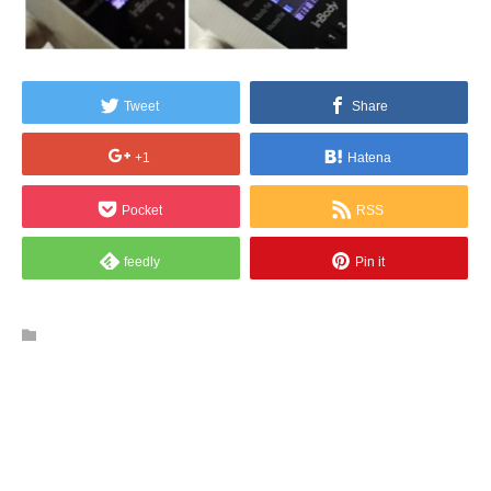
Tweet
Share
+1
Hatena
Pocket
RSS
feedly
Pin it