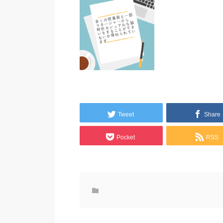
Tweet
Share
Pocket
RSS