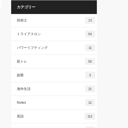
カテゴリー
技術士
13
トライアスロン
54
パワーリフティング
11
筋トレ
50
副業
3
海外生活
21
Notes
12
英語
112