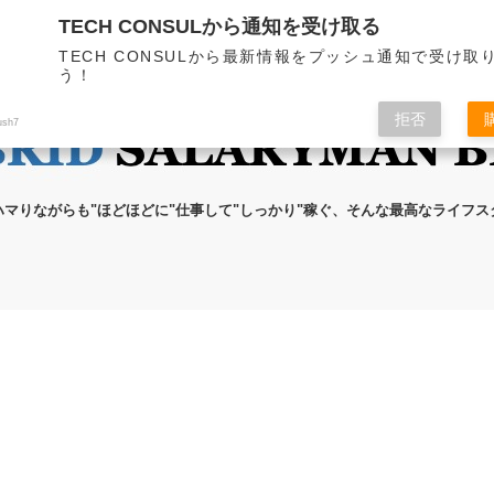
TECH CONSULから通知を受け取る
無料メール講座
ブログの執筆者
プライ
TECH CONSULから最新情報をプッシュ通知で受け取
う！
拒否
ush7
ハマりながらも"ほどほどに"仕事して"しっかり"稼ぐ、そんな最高なライフ