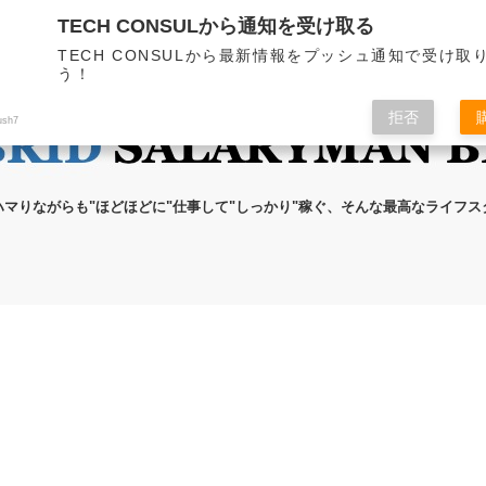
TECH CONSULから通知を受け取る
無料メール講座
ブログの執筆者
プライ
TECH CONSULから最新情報をプッシュ通知で受け取
う！
拒否
ush7
ハマりながらも"ほどほどに"仕事して"しっかり"稼ぐ、そんな最高なライフ