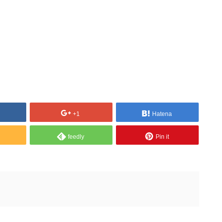
+1
Hatena
feedly
Pin it