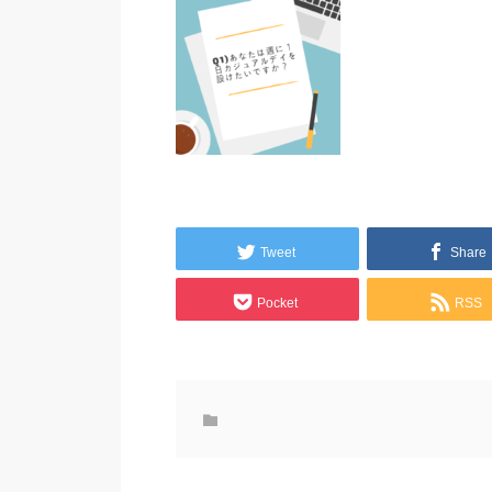
Tweet
Share
Pocket
RSS