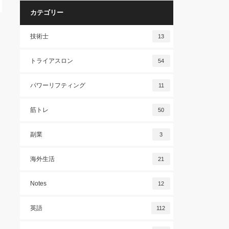
カテゴリー
技術士
13
トライアスロン
54
パワーリフティング
11
筋トレ
50
副業
3
海外生活
21
Notes
12
英語
112