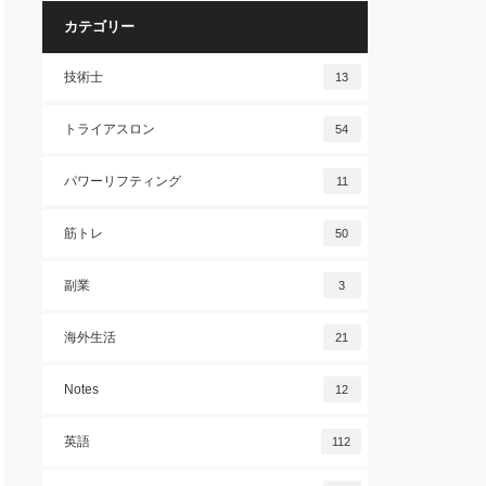
カテゴリー
技術士
13
トライアスロン
54
パワーリフティング
11
筋トレ
50
副業
3
海外生活
21
Notes
12
英語
112