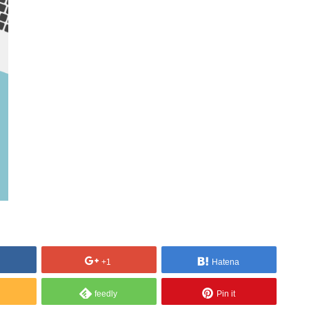
+1
Hatena
feedly
Pin it