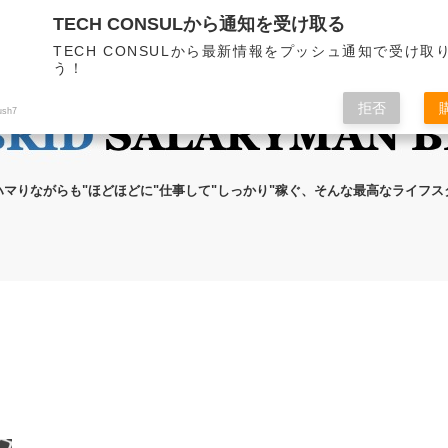
TECH CONSULから通知を受け取る
無料メール講座
ブログの執筆者
プライ
TECH CONSULから最新情報をプッシュ通知で受け取
う！
拒否
ush7
ハマりながらも"ほどほどに"仕事して"しっかり"稼ぐ、そんな最高なライフ