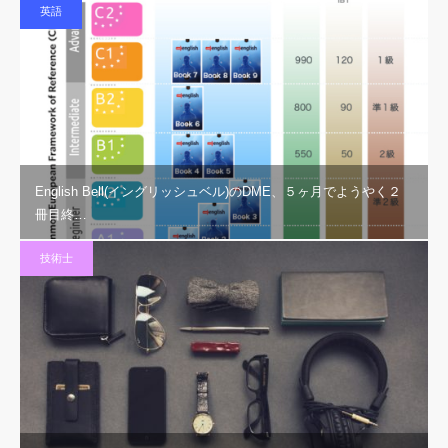
英語
English Bell(イングリッシュベル)のDME、５ヶ月でようやく２
冊目終…
技術士