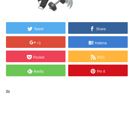
Tweet
Share
+1
Hatena
Pocket
RSS
feedly
Pin it