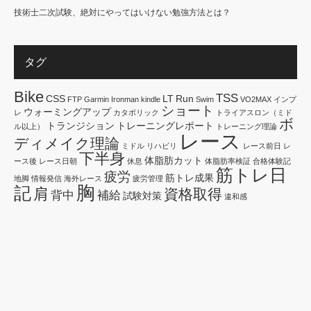
技術士二次試験、絶対にやってはいけない勉強方法とは？
タグ
Bike
TSS
CSS
LT
Run
FTP
Garmin
Ironman
kindle
Swim
VO2MAX
インプ
ショート
ウォーミングアップ
レ
カタボリック
トライアスロン（ミド
ボ
トランジション
トレーニングレポート
ル以上）
トレーニング理論
レース
ディメイク理論
ミドル
リハビリ
レース前日
レ
下半身
体脂肪カット
ース後
レース日朝
休息
体脂肪率検証
合格体験記
筋トレ日
疲労
筋トレ成果
地脚
情報発信
海外レース
疲労管理
胸
記
肩
資格取得
背中
補給
試験対策
違和感