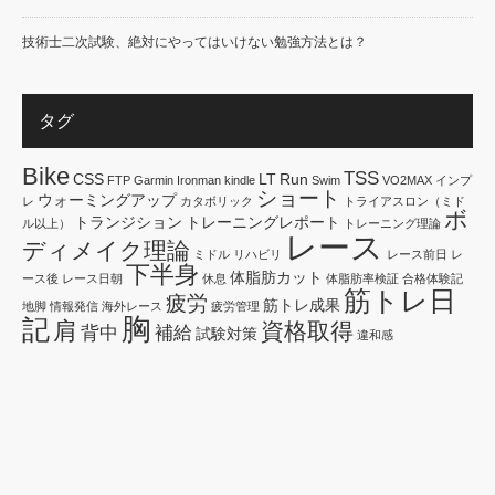
技術士二次試験、絶対にやってはいけない勉強方法とは？
タグ
Bike
TSS
CSS
LT
Run
FTP
Garmin
Ironman
kindle
Swim
VO2MAX
インプ
ショート
ウォーミングアップ
レ
カタボリック
トライアスロン（ミド
ボ
トランジション
トレーニングレポート
ル以上）
トレーニング理論
レース
ディメイク理論
ミドル
リハビリ
レース前日
レ
下半身
体脂肪カット
ース後
レース日朝
休息
体脂肪率検証
合格体験記
筋トレ日
疲労
筋トレ成果
地脚
情報発信
海外レース
疲労管理
胸
記
肩
資格取得
背中
補給
試験対策
違和感