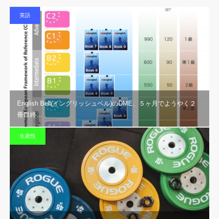
英語
English Bell(イングリッシュベル)のDME、５ヶ月でようやく２
冊目終…
生産性