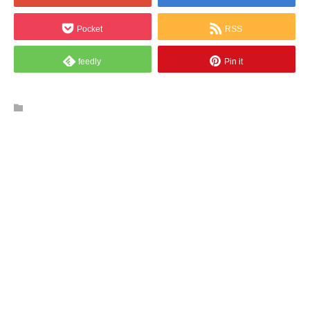
Pocket
RSS
feedly
Pin it