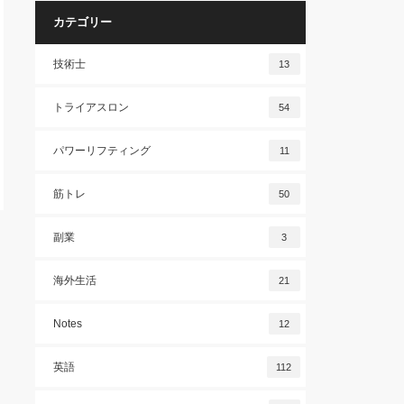
カテゴリー
技術士
13
トライアスロン
54
パワーリフティング
11
筋トレ
50
副業
3
海外生活
21
Notes
12
英語
112