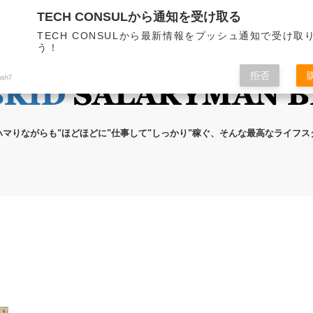
TECH CONSULから通知を受け取る
無料メール講座
ブログの執筆者
プライ
TECH CONSULから最新情報をプッシュ通知で受け取
う！
拒否
ush7
ハマりながらも"ほどほどに"仕事して"しっかり"稼ぐ、そんな最高なライフ