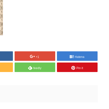
+1
Hatena
feedly
Pin it