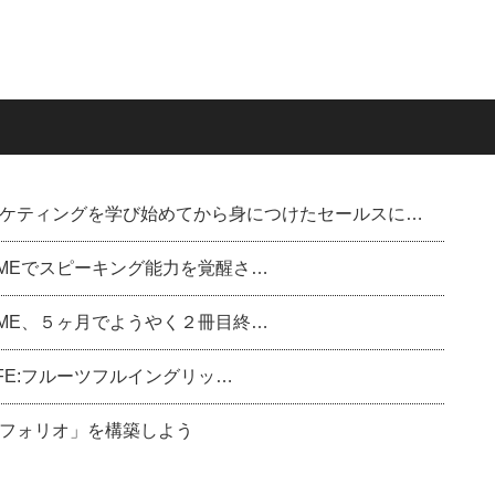
ケティングを学び始めてから身につけたセールスに…
ル)のDMEでスピーキング能力を覚醒さ…
ル)のDME、５ヶ月でようやく２冊目終…
sh（FE:フルーツフルイングリッ…
フォリオ」を構築しよう