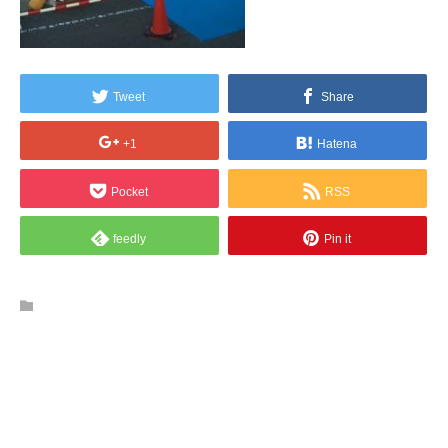
Tweet
Share
+1
Hatena
Pocket
RSS
feedly
Pin it