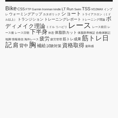
Bike
TSS
CSS
LT
Run
FTP
Garmin
Ironman
kindle
Swim
VO2MAX
インプ
ショート
ウォーミングアップ
レ
カタボリック
トライアスロン（ミド
ボ
トランジション
トレーニングレポート
ル以上）
トレーニング理論
レース
ディメイク理論
ミドル
リハビリ
レース前日
レ
下半身
体脂肪カット
ース後
レース日朝
休息
体脂肪率検証
合格体験記
筋トレ日
疲労
筋トレ成果
地脚
情報発信
海外レース
疲労管理
胸
記
肩
資格取得
背中
補給
試験対策
違和感