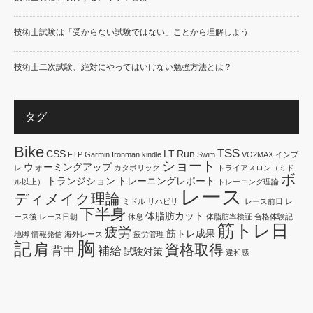
技術士試験は「受からない試験ではない」ことから理解しよう
技術士二次試験、絶対にやってはいけない勉強方法とは？
タグ
Bike
TSS
CSS
LT
Run
FTP
Garmin
Ironman
kindle
Swim
VO2MAX
インプ
ショート
ウォーミングアップ
レ
カタボリック
トライアスロン（ミド
ボ
トランジション
トレーニングレポート
ル以上）
トレーニング理論
レース
ディメイク理論
ミドル
リハビリ
レース前日
レ
下半身
体脂肪カット
ース後
レース日朝
休息
体脂肪率検証
合格体験記
筋トレ日
疲労
筋トレ成果
地脚
情報発信
海外レース
疲労管理
胸
記
肩
資格取得
背中
補給
試験対策
違和感