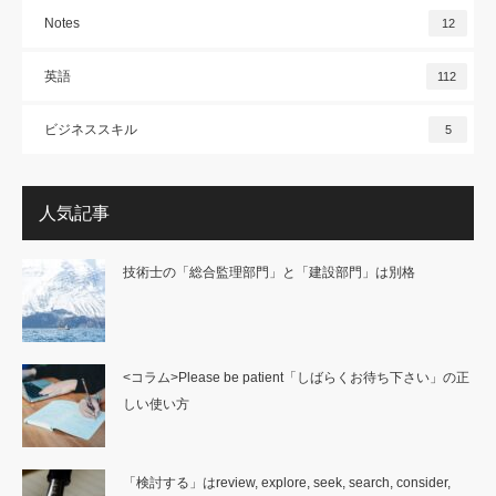
Notes
12
英語
112
ビジネススキル
5
人気記事
技術士の「総合監理部門」と「建設部門」は別格
<コラム>Please be patient「しばらくお待ち下さい」の正
しい使い方
「検討する」はreview, explore, seek, search, consider,