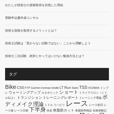
わたしが技術士の資格取得を目指した理由
受験申込書作成コンサル
技術士資格を取得するメリットとは？
技術士試験は「受からない試験ではない」ことから理解しよう
技術士二次試験、絶対にやってはいけない勉強方法とは？
タグ
Bike
TSS
CSS
LT
Run
FTP
Garmin
Ironman
kindle
Swim
VO2MAX
インプ
ショート
ウォーミングアップ
レ
カタボリック
トライアスロン（ミド
ボ
トランジション
トレーニングレポート
ル以上）
トレーニング理論
レース
ディメイク理論
ミドル
リハビリ
レース前日
レ
下半身
体脂肪カット
ース後
レース日朝
休息
体脂肪率検証
合格体験記