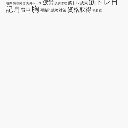
筋トレ日
疲労
筋トレ成果
地脚
情報発信
海外レース
疲労管理
胸
記
肩
資格取得
背中
補給
試験対策
違和感