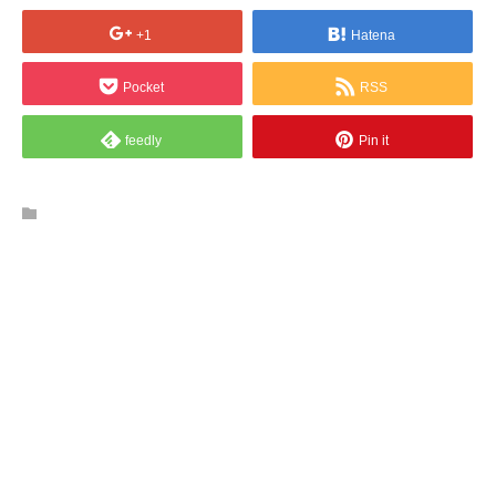
+1
Hatena
Pocket
RSS
feedly
Pin it