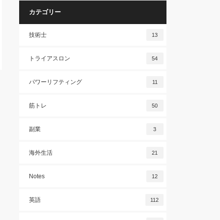
カテゴリー
技術士
13
トライアスロン
54
パワーリフティング
11
筋トレ
50
副業
3
海外生活
21
Notes
12
英語
112