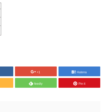
+1
Hatena
feedly
Pin it