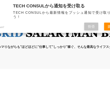
TECH CONSULから通知を受け取る
無料メール講座
ブログの執筆者
プライ
TECH CONSULから最新情報をプッシュ通知で受け取
う！
拒否
ush7
ハマりながらも"ほどほどに"仕事して"しっかり"稼ぐ、そんな最高なライフ