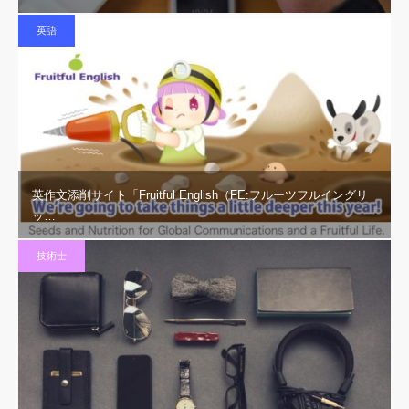
英語
英作文添削サイト「Fruitful English（FE:フルーツフルイングリ
ッ…
技術士