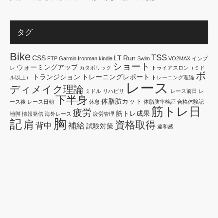
タグ
Bike
TSS
CSS
LT
Run
FTP
Garmin
Ironman
kindle
Swim
VO2MAX
インプ
ショート
ウォーミングアップ
レ
カタボリック
トライアスロン（ミド
ボ
トランジション
トレーニングレポート
ル以上）
トレーニング理論
レース
ディメイク理論
ミドル
リハビリ
レース前日
レ
下半身
体脂肪カット
ース後
レース日朝
休息
体脂肪率検証
合格体験記
筋トレ日
疲労
筋トレ成果
地脚
情報発信
海外レース
疲労管理
胸
記
肩
資格取得
背中
補給
試験対策
違和感