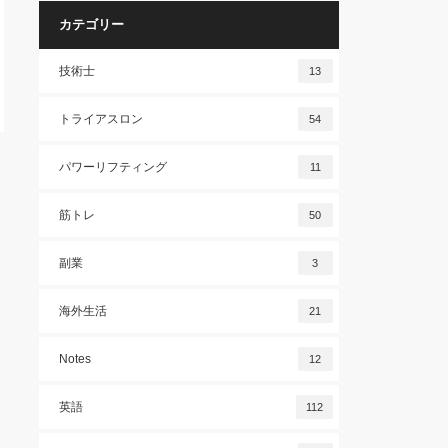
カテゴリー
技術士
13
トライアスロン
54
パワーリフティング
11
筋トレ
50
副業
3
海外生活
21
Notes
12
英語
112