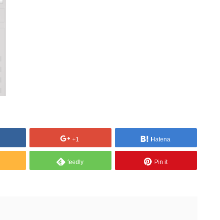
+1
Hatena
feedly
Pin it