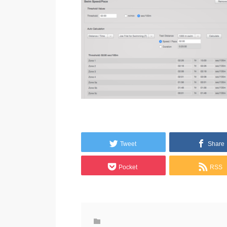
Tweet
Share
Pocket
RSS