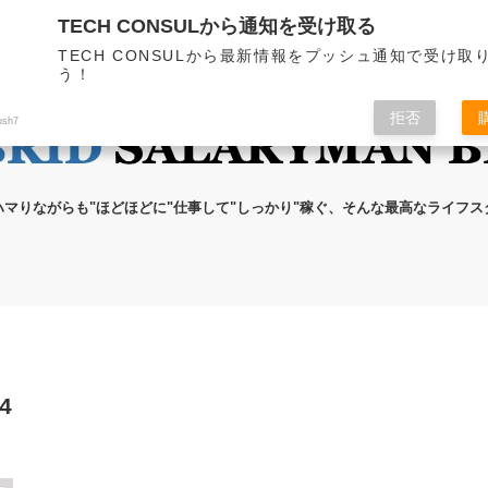
TECH CONSULから通知を受け取る
無料メール講座
ブログの執筆者
プライ
TECH CONSULから最新情報をプッシュ通知で受け取
う！
拒否
ush7
ハマりながらも"ほどほどに"仕事して"しっかり"稼ぐ、そんな最高なライフ
4