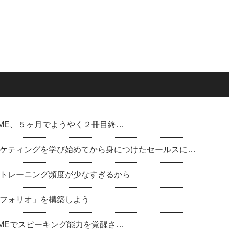
ル)のDME、５ヶ月でようやく２冊目終…
ケティングを学び始めてから身につけたセールスに…
トレーニング頻度が少なすぎるから
フォリオ」を構築しよう
ル)のDMEでスピーキング能力を覚醒さ…