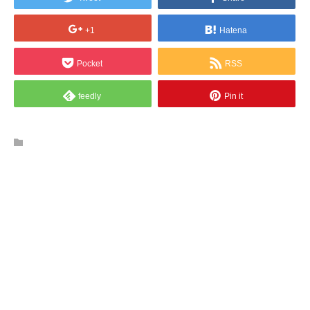
+1
Hatena
Pocket
RSS
feedly
Pin it