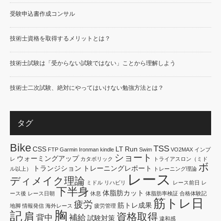
受験申込書作成コンサル
技術士資格を取得するメリットとは？
技術士試験は「受からない試験ではない」ことから理解しよう
技術士二次試験、絶対にやってはいけない勉強方法とは？
タグ
Bike
TSS
CSS
LT
Run
FTP
Garmin
Ironman
kindle
Swim
VO2MAX
インプ
ショート
ウォーミングアップ
レ
カタボリック
トライアスロン（ミド
ボ
トランジション
トレーニングレポート
ル以上）
トレーニング理論
レース
ディメイク理論
ミドル
リハビリ
レース前日
レ
下半身
体脂肪カット
ース後
レース日朝
休息
体脂肪率検証
合格体験記
筋トレ日
疲労
筋トレ成果
地脚
情報発信
海外レース
疲労管理
胸
記
肩
資格取得
背中
補給
試験対策
違和感