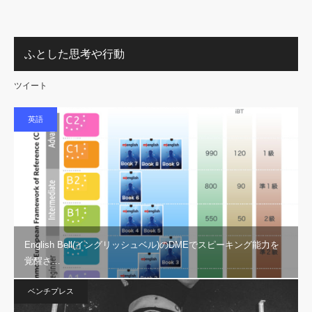
ふとした思考や行動
ツイート
英語
English Bell(イングリッシュベル)のDMEでスピーキング能力を
覚醒さ…
ベンチプレス