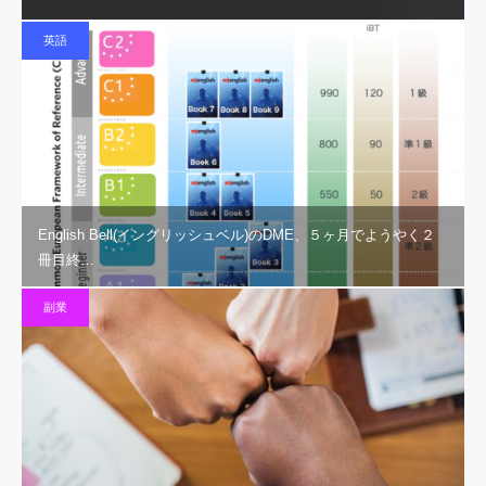
英語
English Bell(イングリッシュベル)のDME、５ヶ月でようやく２
冊目終…
副業