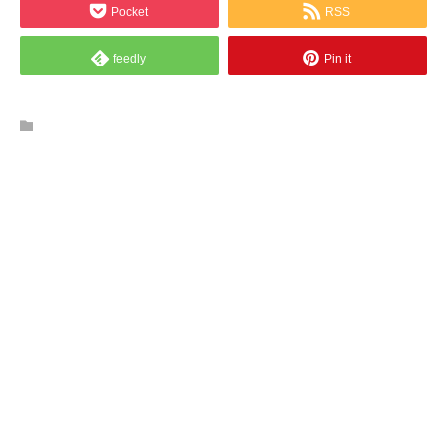
Pocket
RSS
feedly
Pin it