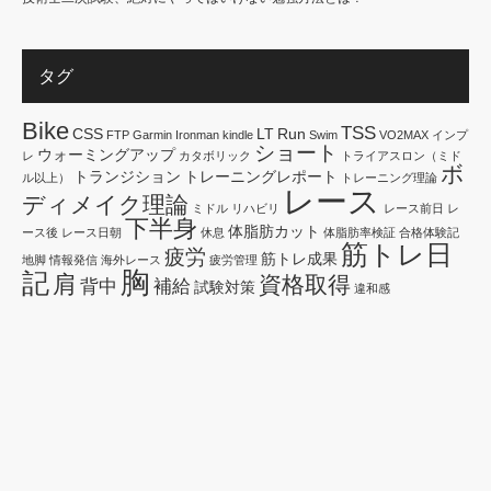
タグ
Bike
TSS
CSS
LT
Run
FTP
Garmin
Ironman
kindle
Swim
VO2MAX
インプ
ショート
ウォーミングアップ
レ
カタボリック
トライアスロン（ミド
ボ
トランジション
トレーニングレポート
ル以上）
トレーニング理論
レース
ディメイク理論
ミドル
リハビリ
レース前日
レ
下半身
体脂肪カット
ース後
レース日朝
休息
体脂肪率検証
合格体験記
筋トレ日
疲労
筋トレ成果
地脚
情報発信
海外レース
疲労管理
胸
記
肩
資格取得
背中
補給
試験対策
違和感