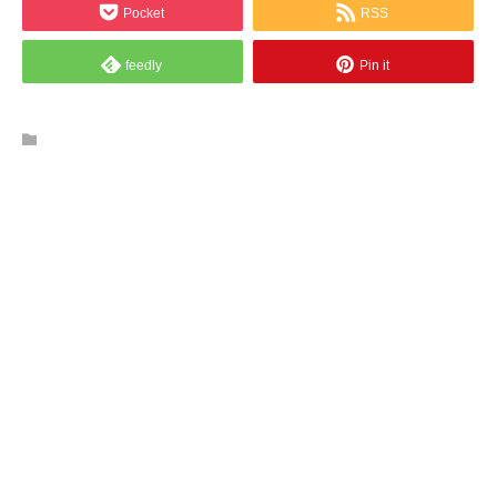
Pocket
RSS
feedly
Pin it