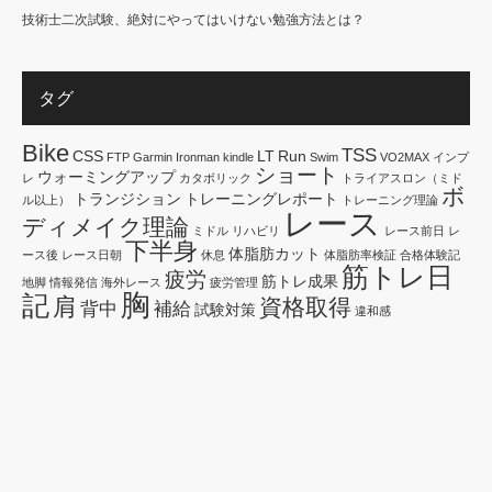
技術士二次試験、絶対にやってはいけない勉強方法とは？
タグ
Bike
TSS
CSS
LT
Run
FTP
Garmin
Ironman
kindle
Swim
VO2MAX
インプ
ショート
ウォーミングアップ
レ
カタボリック
トライアスロン（ミド
ボ
トランジション
トレーニングレポート
ル以上）
トレーニング理論
レース
ディメイク理論
ミドル
リハビリ
レース前日
レ
下半身
体脂肪カット
ース後
レース日朝
休息
体脂肪率検証
合格体験記
筋トレ日
疲労
筋トレ成果
地脚
情報発信
海外レース
疲労管理
胸
記
肩
資格取得
背中
補給
試験対策
違和感