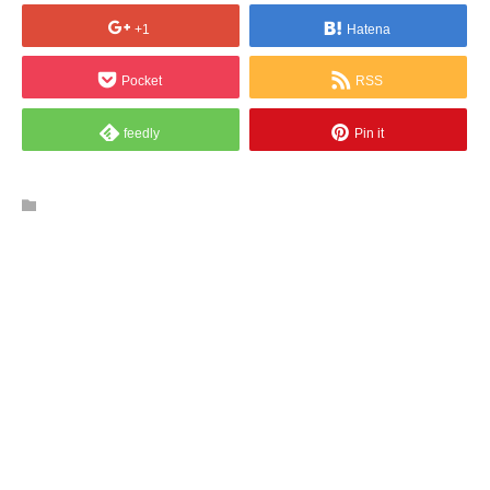
+1
Hatena
Pocket
RSS
feedly
Pin it