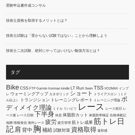
受験申込書作成コンサル
技術士資格を取得するメリットとは？
技術士試験は「受からない試験ではない」ことから理解しよう
技術士二次試験、絶対にやってはいけない勉強方法とは？
タグ
Bike
TSS
CSS
LT
Run
FTP
Garmin
Ironman
kindle
Swim
VO2MAX
インプ
ショート
ウォーミングアップ
レ
カタボリック
トライアスロン（ミド
ボ
トランジション
トレーニングレポート
ル以上）
トレーニング理論
レース
ディメイク理論
ミドル
リハビリ
レース前日
レ
下半身
体脂肪カット
ース後
レース日朝
休息
体脂肪率検証
合格体験記
筋トレ日
疲労
筋トレ成果
地脚
情報発信
海外レース
疲労管理
胸
記
肩
資格取得
背中
補給
試験対策
違和感