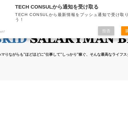
TECH CONSULから通知を受け取る
無料メール講座
ブログの執筆者
プライ
TECH CONSULから最新情報をプッシュ通知で受け取
う！
拒否
ush7
ハマりながらも"ほどほどに"仕事して"しっかり"稼ぐ、そんな最高なライフ