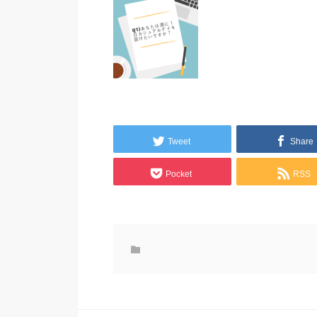
Tweet
Share
Pocket
RSS