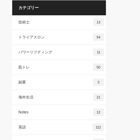
カテゴリー
技術士
13
トライアスロン
54
パワーリフティング
11
筋トレ
50
副業
3
海外生活
21
Notes
12
英語
112