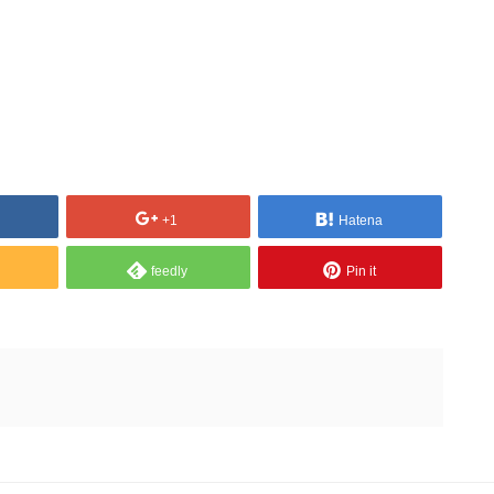
+1
Hatena
feedly
Pin it