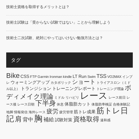
技術士資格を取得するメリットとは？
技術士試験は「受からない試験ではない」ことから理解しよう
技術士二次試験、絶対にやってはいけない勉強方法とは？
タグ
Bike
TSS
CSS
LT
Run
FTP
Garmin
Ironman
kindle
Swim
VO2MAX
インプ
ショート
ウォーミングアップ
レ
カタボリック
トライアスロン（ミド
ボ
トランジション
トレーニングレポート
ル以上）
トレーニング理論
レース
ディメイク理論
ミドル
リハビリ
レース前日
レ
下半身
体脂肪カット
ース後
レース日朝
休息
体脂肪率検証
合格体験記
筋トレ日
疲労
筋トレ成果
地脚
情報発信
海外レース
疲労管理
胸
記
肩
資格取得
背中
補給
試験対策
違和感