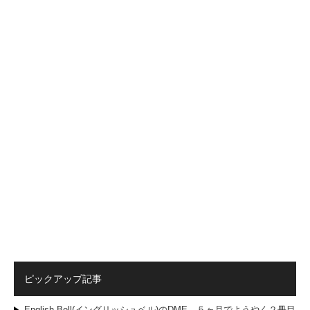
ピックアップ記事
English Bell(イングリッシュベル)のDME、５ヶ月でようやく２冊目