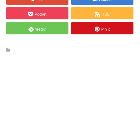
Pocket
RSS
feedly
Pin it