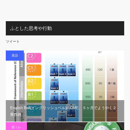
ふとした思考や行動
ツイート
英語
English Bell(イングリッシュベル)のDME、５ヶ月でようやく２
冊目終…
筋トレ