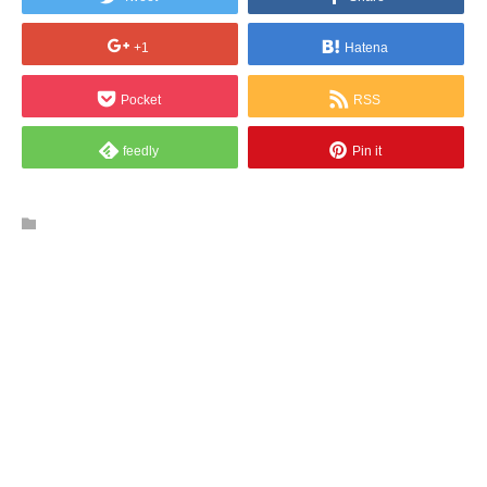
+1
Hatena
Pocket
RSS
feedly
Pin it