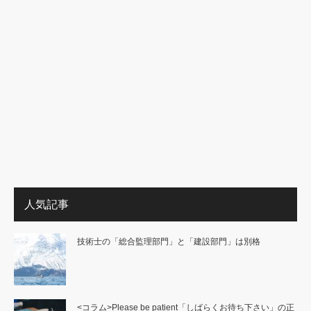
人気記事
技術士の「総合監理部門」と「建設部門」は別格
<コラム>Please be patient「しばらくお待ち下さい」の正