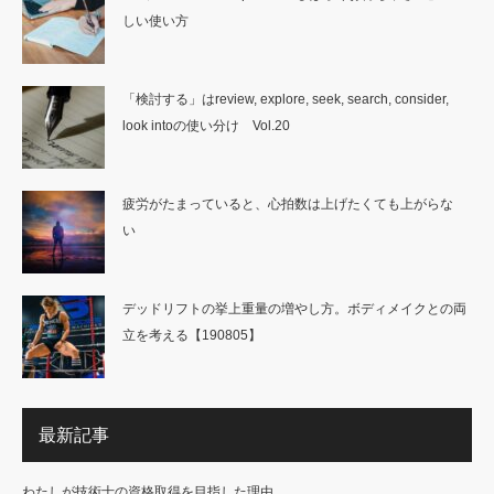
しい使い方
「検討する」はreview, explore, seek, search, consider,
look intoの使い分け Vol.20
疲労がたまっていると、心拍数は上げたくても上がらな
い
デッドリフトの挙上重量の増やし方。ボディメイクとの両
立を考える【190805】
最新記事
わたしが技術士の資格取得を目指した理由