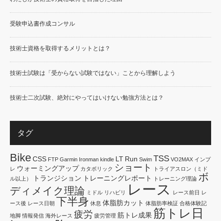
受験申込書作成コンサル
技術士資格を取得するメリットとは？
技術士試験は「受からない試験ではない」ことから理解しよう
技術士二次試験、絶対にやってはいけない勉強方法とは？
タグ
Bike
TSS
CSS
LT
Run
FTP
Garmin
Ironman
kindle
Swim
VO2MAX
インプ
ショート
ウォーミングアップ
レ
カタボリック
トライアスロン（ミド
ボ
トランジション
トレーニングレポート
ル以上）
トレーニング理論
レース
ディメイク理論
ミドル
リハビリ
レース前日
レ
下半身
体脂肪カット
ース後
レース日朝
休息
体脂肪率検証
合格体験記
筋トレ日
疲労
筋トレ成果
地脚
情報発信
海外レース
疲労管理