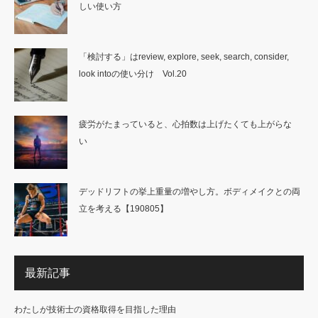
しい使い方
「検討する」はreview, explore, seek, search, consider,
look intoの使い分け Vol.20
疲労がたまっていると、心拍数は上げたくても上がらな
い
デッドリフトの挙上重量の増やし方。ボディメイクとの両
立を考える【190805】
最新記事
わたしが技術士の資格取得を目指した理由