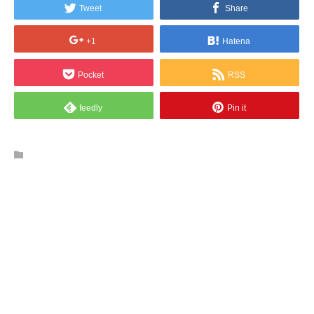
Tweet
Share
+1
Hatena
Pocket
RSS
feedly
Pin it