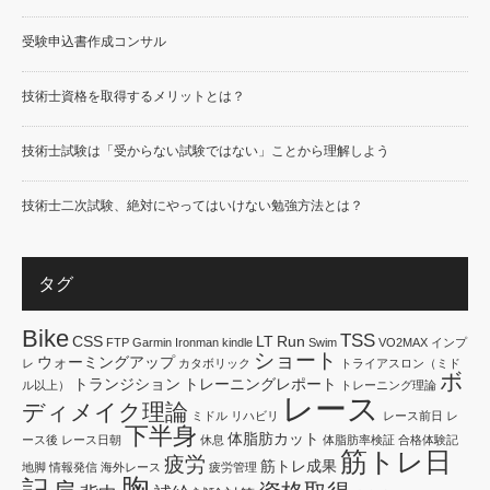
受験申込書作成コンサル
技術士資格を取得するメリットとは？
技術士試験は「受からない試験ではない」ことから理解しよう
技術士二次試験、絶対にやってはいけない勉強方法とは？
タグ
Bike
TSS
CSS
LT
Run
FTP
Garmin
Ironman
kindle
Swim
VO2MAX
インプ
ショート
ウォーミングアップ
レ
カタボリック
トライアスロン（ミド
ボ
トランジション
トレーニングレポート
ル以上）
トレーニング理論
レース
ディメイク理論
ミドル
リハビリ
レース前日
レ
下半身
体脂肪カット
ース後
レース日朝
休息
体脂肪率検証
合格体験記
筋トレ日
疲労
筋トレ成果
地脚
情報発信
海外レース
疲労管理
胸
記