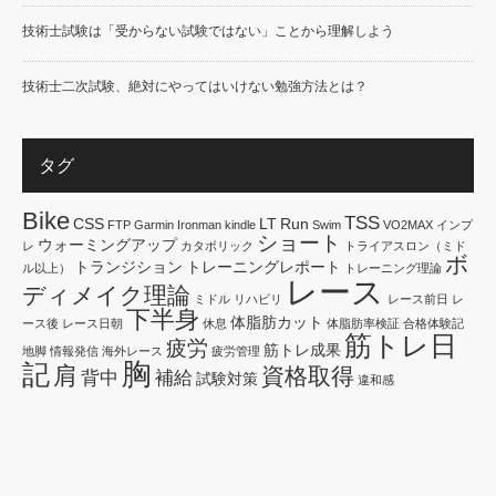
技術士試験は「受からない試験ではない」ことから理解しよう
技術士二次試験、絶対にやってはいけない勉強方法とは？
タグ
Bike
TSS
CSS
LT
Run
FTP
Garmin
Ironman
kindle
Swim
VO2MAX
インプ
ショート
ウォーミングアップ
レ
カタボリック
トライアスロン（ミド
ボ
トランジション
トレーニングレポート
ル以上）
トレーニング理論
レース
ディメイク理論
ミドル
リハビリ
レース前日
レ
下半身
体脂肪カット
ース後
レース日朝
休息
体脂肪率検証
合格体験記
筋トレ日
疲労
筋トレ成果
地脚
情報発信
海外レース
疲労管理
胸
記
肩
資格取得
背中
補給
試験対策
違和感