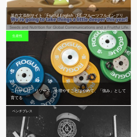
英作文添削サイト「Fruitful English（FE:フルーツフルイングリ
ッ…
生産性
これからは「リソース」を増やすことはやめて、「強み」として
育てる
ベンチプレス