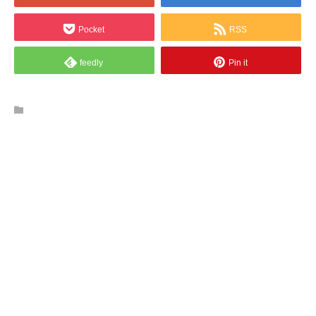
Pocket
RSS
feedly
Pin it