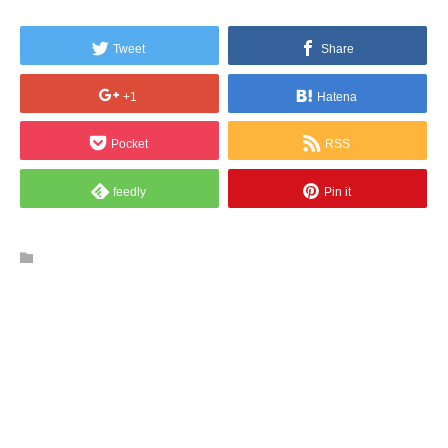
Tweet
Share
+1
Hatena
Pocket
RSS
feedly
Pin it