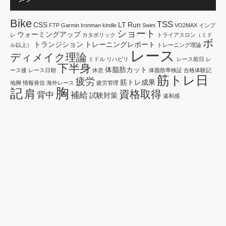
Bike
TSS
CSS
LT
Run
FTP
Garmin
Ironman
kindle
Swim
VO2MAX
インプ
ショート
ウォーミングアップ
レ
カタボリック
トライアスロン（ミド
ボ
トランジション
トレーニングレポート
ル以上）
トレーニング理論
レース
ディメイク理論
ミドル
リハビリ
レース前日
レ
下半身
体脂肪カット
ース後
レース日朝
休息
体脂肪率検証
合格体験記
筋トレ日
疲労
筋トレ成果
地脚
情報発信
海外レース
疲労管理
胸
記
肩
資格取得
背中
補給
試験対策
違和感