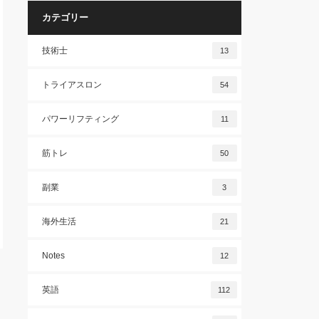
カテゴリー
技術士
13
トライアスロン
54
パワーリフティング
11
筋トレ
50
副業
3
海外生活
21
Notes
12
英語
112