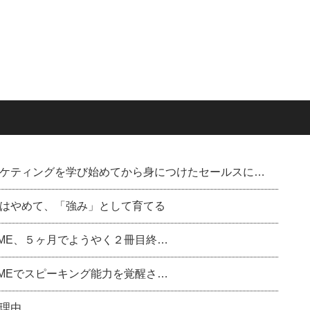
ケティングを学び始めてから身につけたセールスに…
はやめて、「強み」として育てる
ル)のDME、５ヶ月でようやく２冊目終…
ル)のDMEでスピーキング能力を覚醒さ…
理由