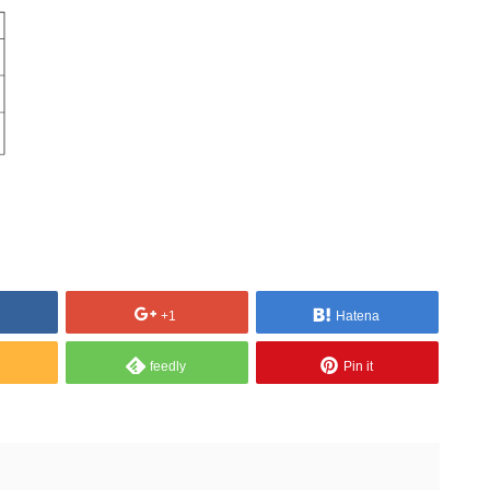
+1
Hatena
feedly
Pin it