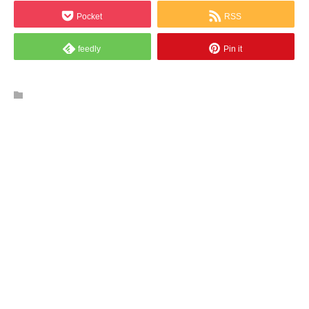
Pocket
RSS
feedly
Pin it