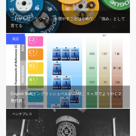
これからは「リソース」を増やすことはやめて、「強み」として
育てる
英語
English Bell(イングリッシュベル)のDME、５ヶ月でようやく２
冊目終…
ベンチプレス