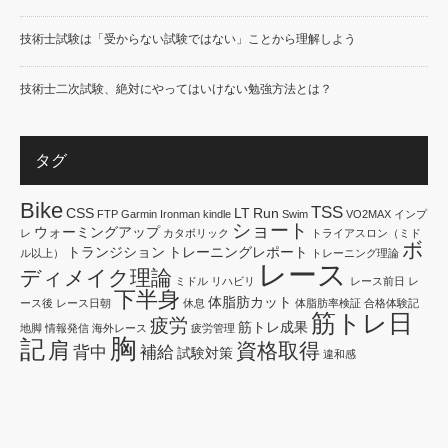
技術士試験は「受からない試験ではない」ことから理解しよう
技術士二次試験、絶対にやってはいけない勉強方法とは？
タグ
Bike
TSS
CSS
LT
Run
FTP
Garmin
Ironman
kindle
Swim
VO2MAX
インプ
ショート
ウォーミングアップ
レ
カタボリック
トライアスロン（ミド
ボ
トランジション
トレーニングレポート
ル以上）
トレーニング理論
レース
ディメイク理論
ミドル
リハビリ
レース前日
レ
下半身
体脂肪カット
ース後
レース日朝
休息
体脂肪率検証
合格体験記
筋トレ日
疲労
筋トレ成果
地脚
情報発信
海外レース
疲労管理
胸
記
肩
資格取得
背中
補給
試験対策
違和感