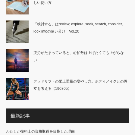
しい使い方
「検討する」はreview, explore, seek, search, consider,
look intoの使い分け Vol.20
疲労がたまっていると、心拍数は上げたくても上がらな
い
デッドリフトの挙上重量の増やし方。ボディメイクとの両
立を考える【190805】
最新記事
わたしが技術士の資格取得を目指した理由