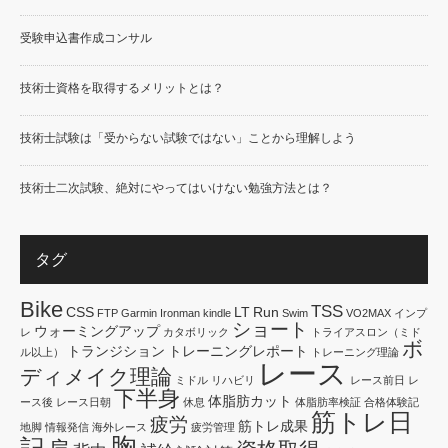
受験申込書作成コンサル
技術士資格を取得するメリットとは？
技術士試験は「受からない試験ではない」ことから理解しよう
技術士二次試験、絶対にやってはいけない勉強方法とは？
タグ
Bike
TSS
CSS
LT
Run
FTP
Garmin
Ironman
kindle
Swim
VO2MAX
インプ
ショート
ウォーミングアップ
レ
カタボリック
トライアスロン（ミド
ボ
トランジション
トレーニングレポート
ル以上）
トレーニング理論
レース
ディメイク理論
ミドル
リハビリ
レース前日
レ
下半身
体脂肪カット
ース後
レース日朝
休息
体脂肪率検証
合格体験記
筋トレ日
疲労
筋トレ成果
地脚
情報発信
海外レース
疲労管理
胸
記