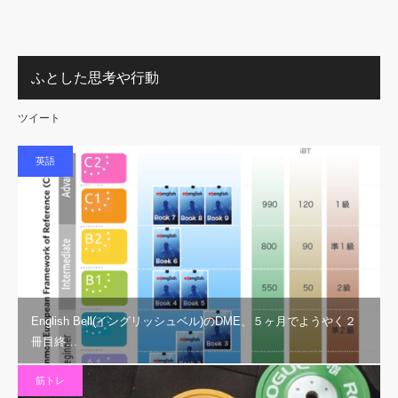
ふとした思考や行動
ツイート
英語
English Bell(イングリッシュベル)のDME、５ヶ月でようやく２
冊目終…
筋トレ