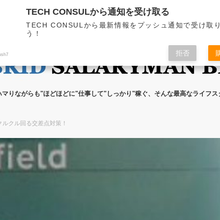
TECH CONSULから通知を受け取る
無料メール講座
ブログの執筆者
プライ
TECH CONSULから最新情報をプッシュ通知で受け取
う！
拒否
ush7
ハマりながらも"ほどほどに"仕事して"しっかり"稼ぐ、そんな最高なライフ
クルクル回る交差点対策！