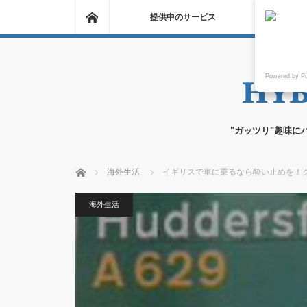
ホーム
提供中のサービス
Powered by P
"ガッツリ"趣味に
ホーム
海外生活
イギリスで車に乗るなら酔い止めを！
海外生活