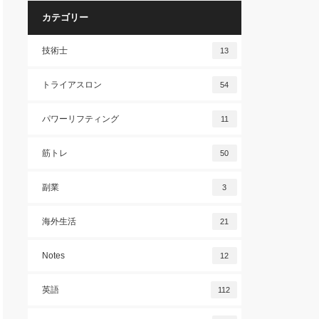
カテゴリー
技術士
13
トライアスロン
54
パワーリフティング
11
筋トレ
50
副業
3
海外生活
21
Notes
12
英語
112