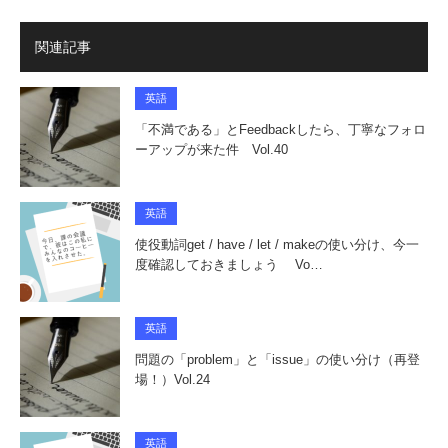
関連記事
英語
「不満である」とFeedbackしたら、丁寧なフォロ
ーアップが来た件 Vol.40
英語
使役動詞get / have / let / makeの使い分け、今一
度確認しておきましょう Vo…
英語
問題の「problem」と「issue」の使い分け（再登
場！）Vol.24
英語