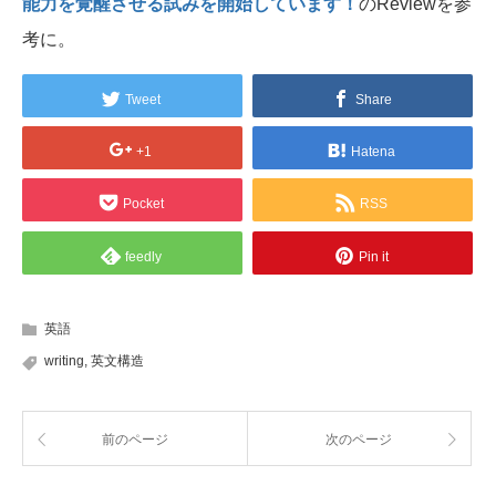
能力を覚醒させる試みを開始しています！
のReviewを参
考に。
Tweet
Share
+1
Hatena
Pocket
RSS
feedly
Pin it
英語
writing
,
英文構造
前のページ
次のページ