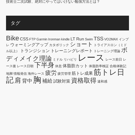
技術士二次試験、絶対にやってはいけない勉強方法とは？
タグ
Bike
TSS
CSS
LT
Run
FTP
Garmin
Ironman
kindle
Swim
VO2MAX
インプ
ショート
ウォーミングアップ
レ
カタボリック
トライアスロン（ミド
ボ
トランジション
トレーニングレポート
ル以上）
トレーニング理論
レース
ディメイク理論
ミドル
リハビリ
レース前日
レ
下半身
体脂肪カット
ース後
レース日朝
休息
体脂肪率検証
合格体験記
筋トレ日
疲労
筋トレ成果
地脚
情報発信
海外レース
疲労管理
胸
記
肩
資格取得
背中
補給
試験対策
違和感