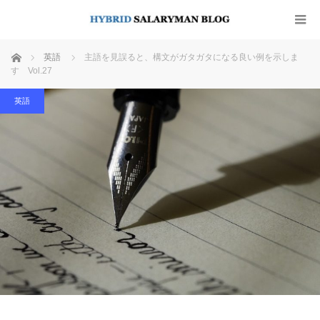
ホーム
英語
主語を見誤ると、構文がガタガタになる良い例を示しま
す Vol.27
英語