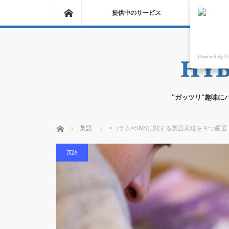
ホーム
提供中のサービス
Powered by P
"ガッツリ"趣味に
ホーム
英語
<コラム>SNSに関する英語表現を９つ厳
英語