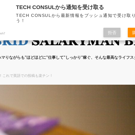
TECH CONSULから通知を受け取る
無料メール講座
ブログの執筆者
プライ
TECH CONSULから最新情報をプッシュ通知で受け取
う！
拒否
ush7
ハマりながらも"ほどほどに"仕事して"しっかり"稼ぐ、そんな最高なライフ
選！これで英語での投稿も楽チン！