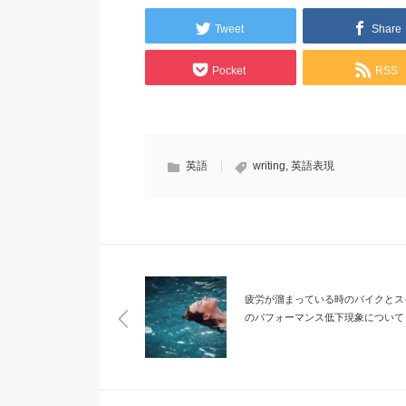
Tweet
Share
Pocket
RSS
英語
writing
,
英語表現
疲労が溜まっている時のバイクとス
のパフォーマンス低下現象について