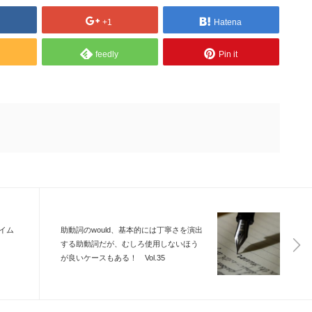
+1
Hatena
feedly
Pin it
イム
助動詞のwould、基本的には丁寧さを演出
する助動詞だが、むしろ使用しないほう
が良いケースもある！ Vol.35