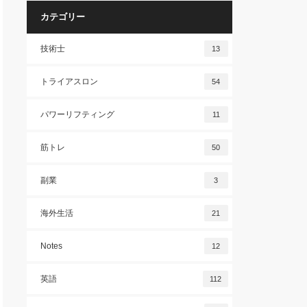
カテゴリー
技術士
13
トライアスロン
54
パワーリフティング
11
筋トレ
50
副業
3
海外生活
21
Notes
12
英語
112