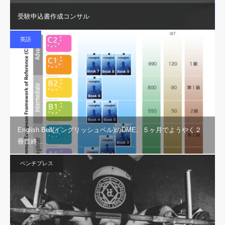
受験申込書作成コンサル
英語
English Bell(イングリッシュベル)のDME、５ヶ月でようやく２
冊目終…
ベンチプレス