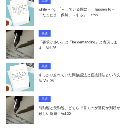
英語
while～ing, 「～している間に」 happen to～
「たまたま、偶然、～する」 stop…
英語
「要求が多い」は「be demanding」と表現しま
す Vol.26
英語
すっかり忘れていた間接話法と直接話法という文
法 Vol.95
英語
能動態と受動態、どちらで書くのが適切か判断が
難しい例題 Vol.32