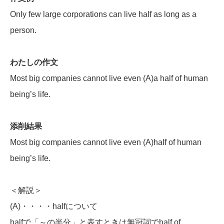
Only few large corporations can live half as long as a
person.
わたしの作文
Most big companies cannot live even (A)a half of human
being’s life.
添削結果
Most big companies cannot live even (A)half of human
being’s life.
＜解説＞
(A)・・・・halfについて
halfで「～の半分」と表すときは無冠詞でhalf of