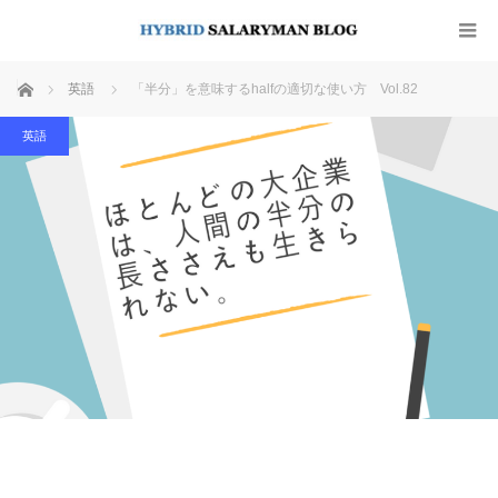
ホーム
英語
「半分」を意味するhalfの適切な使い方 Vol.82
英語