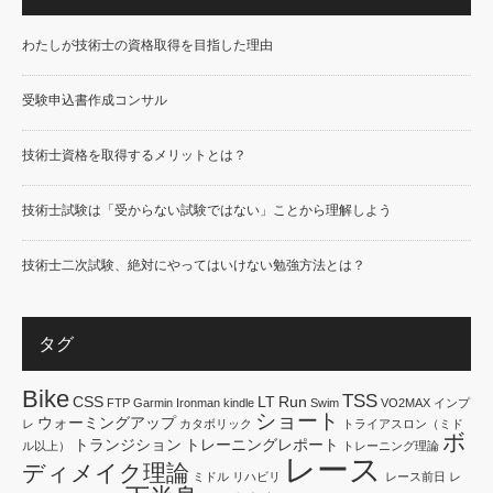
わたしが技術士の資格取得を目指した理由
受験申込書作成コンサル
技術士資格を取得するメリットとは？
技術士試験は「受からない試験ではない」ことから理解しよう
技術士二次試験、絶対にやってはいけない勉強方法とは？
タグ
Bike
TSS
CSS
LT
Run
FTP
Garmin
Ironman
kindle
Swim
VO2MAX
インプ
ショート
ウォーミングアップ
レ
カタボリック
トライアスロン（ミド
ボ
トランジション
トレーニングレポート
ル以上）
トレーニング理論
レース
ディメイク理論
ミドル
リハビリ
レース前日
レ