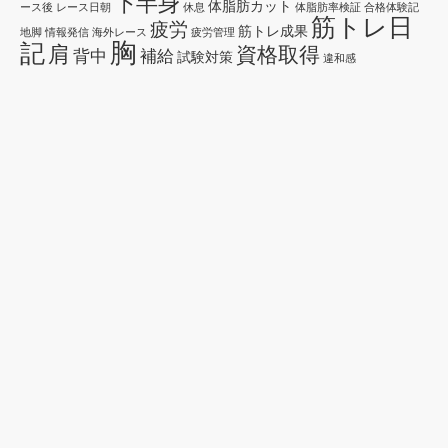
下半身
体脂肪カット
ース後
レース日朝
休息
体脂肪率検証
合格体験記
筋トレ日
疲労
筋トレ成果
地脚
情報発信
海外レース
疲労管理
胸
記
肩
資格取得
背中
補給
試験対策
違和感