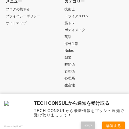
メニュー
カテゴリー
ブログの執筆者
技術士
プライバシーポリシー
トライアスロン
サイトマップ
筋トレ
ボディメイク
英語
海外生活
Notes
副業
時間術
管理術
心理系
生産性
Twitter
Instagram
RSS
TECH CONSULから通知を受け取る
TECH CONSULから最新情報をプッシュ通知で
受け取りましょう！
Copyright ©
HYBRID SALARYMAN BLOG
All rights reserved.
拒否
購読する
Powered by Push7