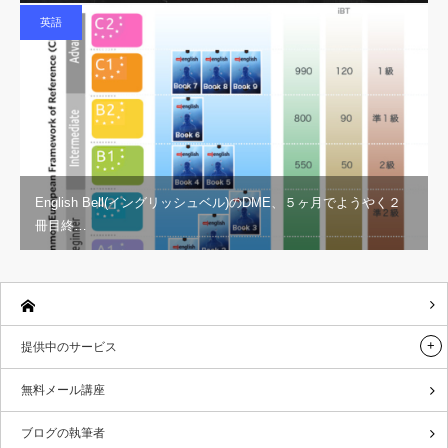
英語
English Bell(イングリッシュベル)のDME、５ヶ月でようやく２
冊目終…
提供中のサービス
無料メール講座
ブログの執筆者