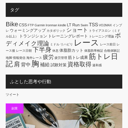
タグ
Bike
TSS
CSS
LT
Run
FTP
Garmin
Ironman
kindle
Swim
VO2MAX
インプ
ショート
ウォーミングアップ
レ
カタボリック
トライアスロン（ミド
ボ
トランジション
トレーニングレポート
ル以上）
トレーニング理論
レース
ディメイク理論
ミドル
リハビリ
レース前日
レ
下半身
体脂肪カット
ース後
レース日朝
休息
体脂肪率検証
合格体験記
筋トレ日
疲労
筋トレ成果
地脚
情報発信
海外レース
疲労管理
胸
記
肩
資格取得
背中
補給
試験対策
違和感
ふとした思考や行動
ツイート
副業