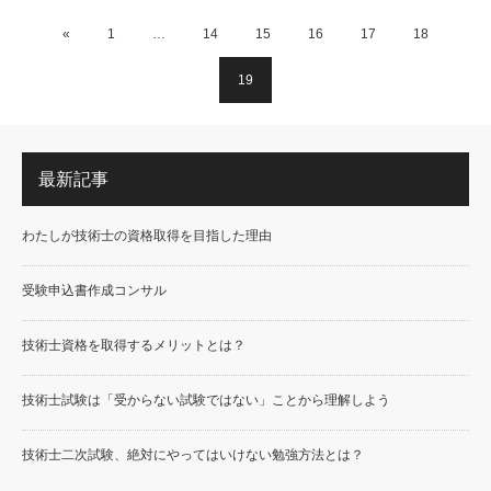
«
1
…
14
15
16
17
18
19
最新記事
わたしが技術士の資格取得を目指した理由
受験申込書作成コンサル
技術士資格を取得するメリットとは？
技術士試験は「受からない試験ではない」ことから理解しよう
技術士二次試験、絶対にやってはいけない勉強方法とは？