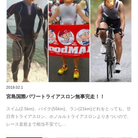
2018.02.1
宮島国際パワートライアスロン無事完走！！
スイム(2.5km)、バイク(55km)、ラン(21km)どれをとっても、廿
日市トライアスロン、ホノルルトライアスロンよりきついので、
レース直前まで相当不安でし…